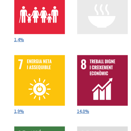
1,4%
1,9%
14,0%