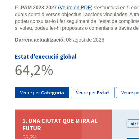
El
PAM 2023-2027
(Veure en PDF)
s'estructura en 5 ei
quals conté diversos objectius i accions vinculades. A 
podeu consultar-lo i fer seguiment de l’estat de compli
si voleu, podeu fer-hi propostes o comentaris a través de
Darrera actualització:
08 agost de 2026
Estat d'execució global
64,2%
veure per
Categoria
veure per
Estat
veure p
UNA CIUTAT QUE MIRA AL
Inici
FUTUR
68,8%