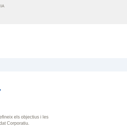
IA
7
ineix els objectius i les
dat Corporatiu.