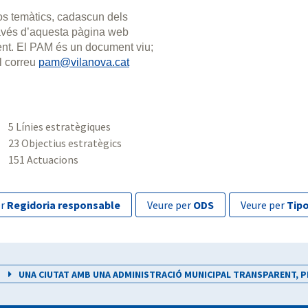
xos temàtics, cadascun dels
través d’aquesta pàgina web
ment. El PAM és un document viu;
l correu
pam@vilanova.cat
5 Línies estratègiques
23 Objectius estratègics
151 Actuacions
er
Regidoria responsable
veure per
ODS
veure per
Tipo
UNA CIUTAT AMB UNA ADMINISTRACIÓ MUNICIPAL TRANSPARENT, PR