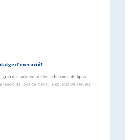
ntatge d'execució?
 grau d’assoliment de les actuacions de tipus
 reació de llocs de treball, ampliació de serveis,
ts i objectius
 justificació
dels òrgans competents