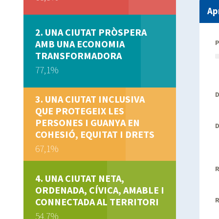
Ap
UNA CIUTAT PRÒSPERA
AMB UNA ECONOMIA
TRANSFORMADORA
77,1%
D
UNA CIUTAT INCLUSIVA
QUE PROTEGEIX LES
PERSONES I GUANYA EN
D
COHESIÓ, EQUITAT I DRETS
67,1%
R
UNA CIUTAT NETA,
ORDENADA, CÍVICA, AMABLE I
CONNECTADA AL TERRITORI
R
54,7%