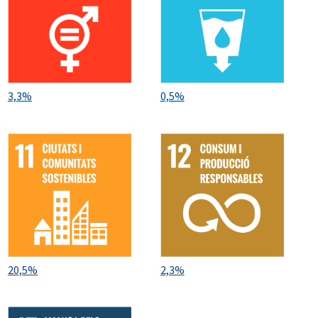
3,3%
0,5%
20,5%
2,3%