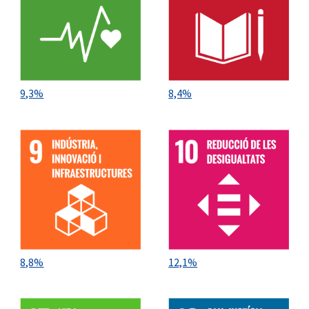
9,3%
8,4%
8,8%
12,1%