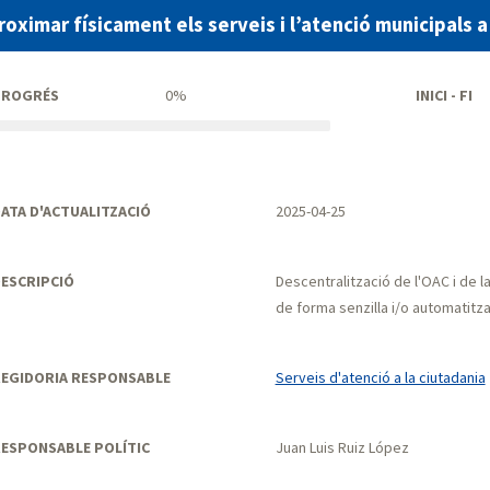
roximar físicament els serveis i l’atenció municipals a
PROGRÉS
0%
INICI - FI
ATA D'ACTUALITZACIÓ
2025-04-25
ESCRIPCIÓ
Descentralització de l'OAC i de 
de forma senzilla i/o automatitz
EGIDORIA RESPONSABLE
Serveis d'atenció a la ciutadania
ESPONSABLE POLÍTIC
Juan Luis Ruiz López