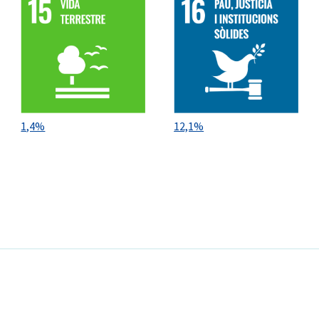
1,4%
12,1%