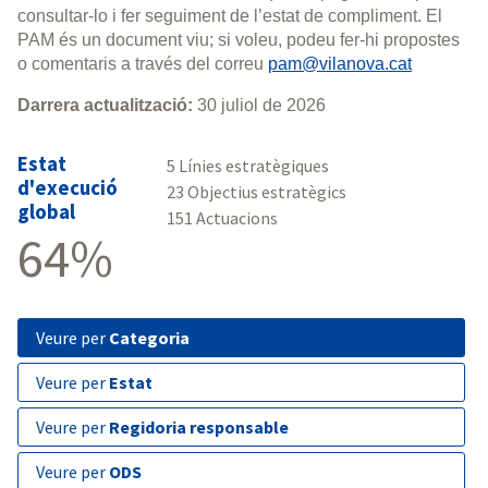
consultar-lo i fer seguiment de l’estat de compliment. El
PAM és un document viu; si voleu, podeu fer-hi propostes
o comentaris a través del correu
pam@vilanova.cat
Darrera actualització:
30 juliol de 2026
Estat
5 Línies estratègiques
d'execució
23 Objectius estratègics
global
151 Actuacions
64%
veure per
Categoria
veure per
Estat
veure per
Regidoria responsable
veure per
ODS