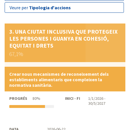
veure per
Tipologia d'accions
UNA CIUTAT INCLUSIVA QUE PROTEGEIX
LES PERSONES I GUANYA EN COHESIÓ,
EQUITAT I DRETS
67,1%
Crear nous mecanismes de reconeixement dels
establiments alimentaris que compleixen la
normativa sanitària.
PROGRÉS
80%
INICI - FI
1/1/2026 -
30/5/2027
DATA
2026-06-22