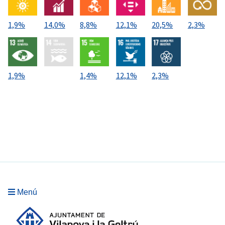
seguretat alimentària.
Durant l’any 2025 es van efectuar 405
1,9%
14,0%
8,8%
12,1%
20,5%
2,3%
inspeccions sanitàries a 247
establiments, equivalent al 27,3% del
cens municipal, mantenint la tendència
dels darrers anys, en què s’ha
1,9%
1,4%
12,1%
2,3%
inspeccionat aproximadament el 71%
dels establiments registrats. Les dades
obtingudes mostren un elevat grau
general de compliment de la normativa
sanitària, evidenciant que una part
important dels establiments alimentaris
del municipi manté unes condicions
higièniques i sanitàries adequades i
desenvolupa una gestió responsable de
la seguretat alimentària.
Menú
Els mecanismes de reconeixement dels
establiments que compleixen la normativa