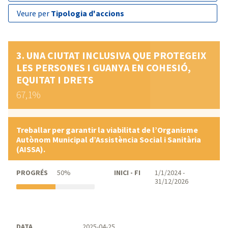
veure per
Tipologia d'accions
UNA CIUTAT INCLUSIVA QUE PROTEGEIX
LES PERSONES I GUANYA EN COHESIÓ,
EQUITAT I DRETS
67,1%
Treballar per garantir la viabilitat de l’Organisme
Autònom Municipal d’Assistència Social i Sanitària
(AISSA).
PROGRÉS
50%
INICI - FI
1/1/2024 -
31/12/2026
DATA
2025-04-25