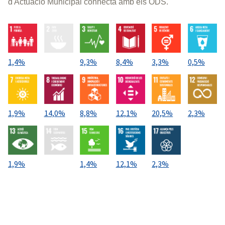
d'Actuació Municipal connecta amb els ODS.
1,4%
9,3%
8,4%
3,3%
0,5%
1,9%
14,0%
8,8%
12,1%
20,5%
2,3%
1,9%
1,4%
12,1%
2,3%