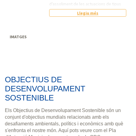
d’assoliment de les actuacions de tipus
"Organització" que correspon a la reació
Llegiu més
de llocs de treball, ampliació de serveis,
horaris, etc.
IMATGES
25% Detecció de necessitats i
objectius
50% Elaboració informe de
justificació
75% Aprovació per part dels
òrgans competents
OBJECTIUS DE
100% Implementació
DESENVOLUPAMENT
SOSTENIBLE
Els Objectius de Desenvolupament Sostenible són un
conjunt d'objectius mundials relacionats amb els
desafiaments ambientals, polítics i econòmics amb què
s'enfronta el nostre món. Aquí pots veure com el Pla