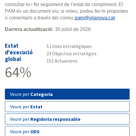
consultar-lo i fer seguiment de l’estat de compliment. El
PAM és un document viu; si voleu, podeu fer-hi propostes
o comentaris a través del correu
pam@vilanova.cat
Darrera actualització:
30 juliol de 2026
Estat
5 Línies estratègiques
d'execució
23 Objectius estratègics
global
151 Actuacions
64%
veure per
Categoria
veure per
Estat
veure per
Regidoria responsable
veure per
ODS