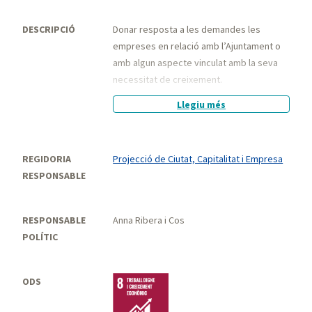
DESCRIPCIÓ
Donar resposta a les demandes les
empreses en relació amb l’Ajuntament o
amb algun aspecte vinculat amb la seva
necessitat de creixement.
Incorporació d'una prospectora
Llegiu més
empresarial fer facilitar la gestió de les
empreses i l'adminstració.
Treball amb la Oficina de Gestió
REGIDORIA
Projecció de Ciutat, Capitalitat i Empresa
Empresarial OGE de la Genealitat de
RESPONSABLE
Catalunya per a al aimplantació de la FUE
RESPONSABLE
Anna Ribera i Cos
POLÍTIC
ODS