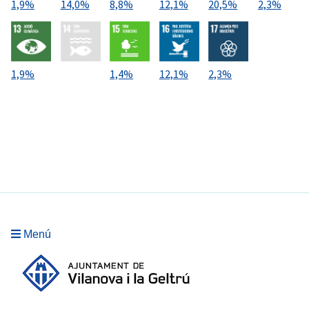
1,9%
14,0%
8,8%
12,1%
20,5%
2,3%
1,9%
1,4%
12,1%
2,3%
Menú