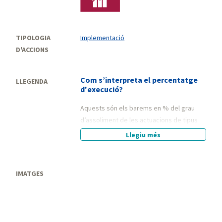
TIPOLOGIA
Implementació
D'ACCIONS
Com s’interpreta el percentatge
LLEGENDA
d'execució?
Aquests són els barems en % del grau
d’assoliment de les actuacions de tipus
"Implementació" que correspon a
Llegiu més
l'implementació de plans sectorials,
estratègics o programes.
IMATGES
25% Execució inicial
50% Execució intermèdia
75% Execució total
100% Avaluació i difusió dels