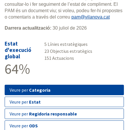
consultar-lo i fer seguiment de l’estat de compliment. El
PAM és un document viu; si voleu, podeu fer-hi propostes
o comentaris a través del correu
pam@vilanova.cat
Darrera actualització:
30 juliol de 2026
Estat
5 Línies estratègiques
d'execució
23 Objectius estratègics
global
151 Actuacions
64%
veure per
Categoria
veure per
Estat
veure per
Regidoria responsable
veure per
ODS