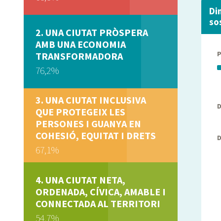
Di
so
UNA CIUTAT PRÒSPERA
AMB UNA ECONOMIA
TRANSFORMADORA
76,2%
UNA CIUTAT INCLUSIVA
D
QUE PROTEGEIX LES
PERSONES I GUANYA EN
COHESIÓ, EQUITAT I DRETS
D
67,1%
UNA CIUTAT NETA,
ORDENADA, CÍVICA, AMABLE I
CONNECTADA AL TERRITORI
54,7%