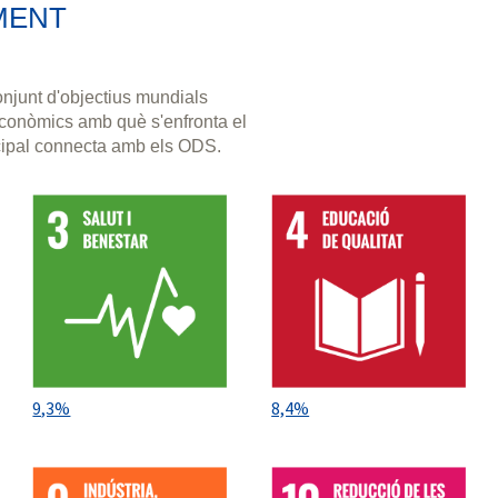
- S'ha creat un programa de visi
MENT
Programació PAE de la ciutat org
NODE GARRAF.
curs 2023-24:
Total participants
njunt d'objectius mundials
curs 2025-26:
Total participants
 econòmics amb què s'enfronta el
- El mercat també acull visites 
cipal connecta amb els ODS.
organitza el Servei de Salut i sani
2025: han particiapat un total 1
centre.
- S'ha portat a terme una campa
anomenada Gran Produccions loca
en cartells mítics de cinema i 
multicines (gener/febrer 2025).
Mercat de Mar:
- S'ha creat un espai familiar i i
9,3%
8,4%
diferenciats: espai de jocs, espa
llibres provinents de les bibliote
L'espai de lectura es proveix de 