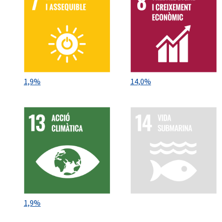
1,9%
14,0%
1,9%