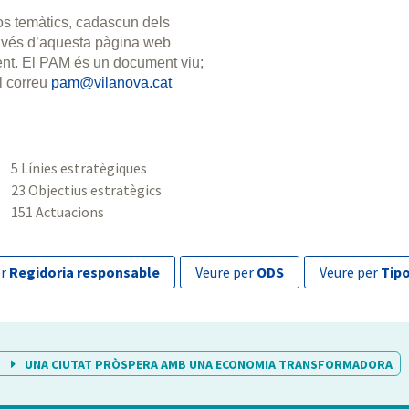
xos temàtics, cadascun dels
través d’aquesta pàgina web
ment. El PAM és un document viu;
l correu
pam@vilanova.cat
5 Línies estratègiques
23 Objectius estratègics
151 Actuacions
er
Regidoria responsable
veure per
ODS
veure per
Tipo
UNA CIUTAT PRÒSPERA AMB UNA ECONOMIA TRANSFORMADORA