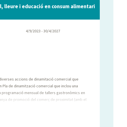
l, lleure i educació en consum alimentari
4/9/2023 - 30/4/2027
 diverses accions de dinamitació comercial que
un Pla de dinamització comercial que inclou una
a programació mensual de tallers gastronòmics en
anya de promoció del comerç de proximitat (amb el
ona) i la comunicació d'aquestes accions en diversos
ó comercial ja que compta amb un Pla de
mbre destacat d'activitats anuals que coorganitzen