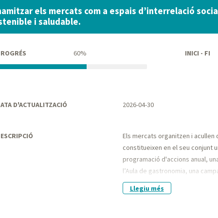
namitzar els mercats com a espais d’interrelació socia
stenible i saludable.
PROGRÉS
60%
INICI - FI
ATA D'ACTUALITZACIÓ
2026-04-30
ESCRIPCIÓ
Els mercats organitzen i acullen
constitueixen en el seu conjunt 
programació d'accions anual, un
l’Aula de gastronomia, una camp
suport de la Diputació de Barcel
Llegiu més
formats i campanyes de promoci
comunicació.
Els mercats també acullen un no