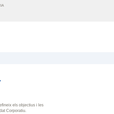
IA
7
ineix els objectius i les
dat Corporatiu.