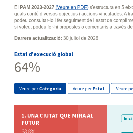
El
PAM 2023-2027
(Veure en PDF)
s'estructura en 5 ei
quals conté diversos objectius i accions vinculades. A 
podeu consultar-lo i fer seguiment de l’estat de compli
si voleu, podeu fer-hi propostes o comentaris a través de
Darrera actualització:
30 juliol de 2026
Estat d'execució global
64%
veure per
Categoria
veure per
Estat
veure p
UNA CIUTAT QUE MIRA AL
Inici
FUTUR
68,8%