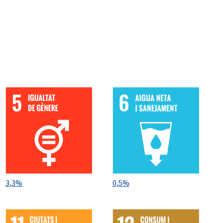
tes escolars
Anem al mercat
, ofert dins la
anitzades per la regidoria amb la col·laboració de
: 146 alumnes
: 112 alumnes
comentades a demanda i també les visites que
tat.
.185 persones en visites comentades al Mercat del
nya dissenyada pel Servei de comunicació
ls consistent en fer servir la imatge de paradistes
sortejant entrades proporcionades per Odeon
nfantil en una parada buida que conté espais
3,3%
0,5%
i lector i espai creatiu. L'Espai lector compta amb
ques municipals (abril 2024).
llibres provinent de les biblioteques municipals