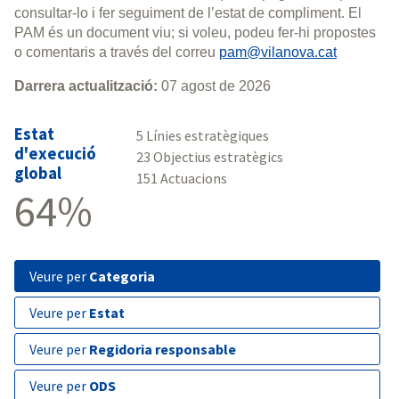
consultar-lo i fer seguiment de l’estat de compliment. El
PAM és un document viu; si voleu, podeu fer-hi propostes
o comentaris a través del correu
pam@vilanova.cat
Darrera actualització:
07 agost de 2026
Estat
5 Línies estratègiques
d'execució
23 Objectius estratègics
global
151 Actuacions
64%
veure per
Categoria
veure per
Estat
veure per
Regidoria responsable
veure per
ODS