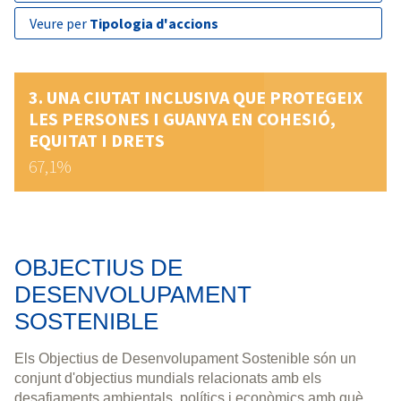
veure per
Tipologia d'accions
UNA CIUTAT INCLUSIVA QUE PROTEGEIX
LES PERSONES I GUANYA EN COHESIÓ,
EQUITAT I DRETS
67,1%
OBJECTIUS DE
DESENVOLUPAMENT
SOSTENIBLE
Els Objectius de Desenvolupament Sostenible són un
conjunt d'objectius mundials relacionats amb els
desafiaments ambientals, polítics i econòmics amb què