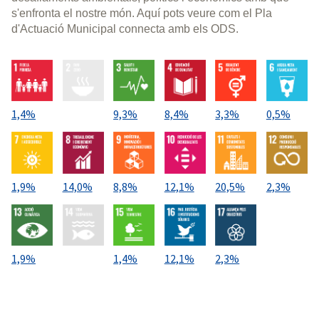
s'enfronta el nostre món. Aquí pots veure com el Pla
d'Actuació Municipal connecta amb els ODS.
1,4%
9,3%
8,4%
3,3%
0,5%
1,9%
14,0%
8,8%
12,1%
20,5%
2,3%
1,9%
1,4%
12,1%
2,3%