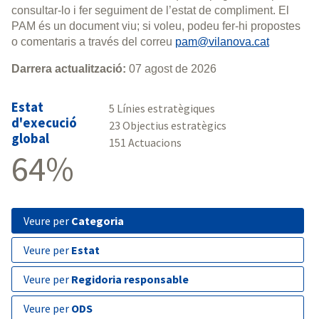
consultar-lo i fer seguiment de l’estat de compliment. El
PAM és un document viu; si voleu, podeu fer-hi propostes
o comentaris a través del correu
pam@vilanova.cat
Darrera actualització:
07 agost de 2026
Estat
5 Línies estratègiques
d'execució
23 Objectius estratègics
global
151 Actuacions
64%
veure per
Categoria
veure per
Estat
veure per
Regidoria responsable
veure per
ODS