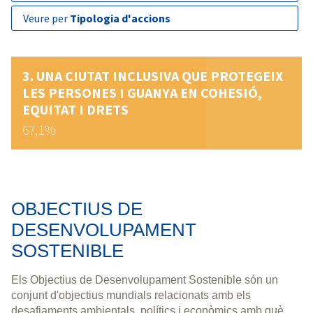
veure per
Tipologia d'accions
UNA CIUTAT INCLUSIVA QUE PROTEGEIX
LES PERSONES I GUANYA EN COHESIÓ,
EQUITAT I DRETS
67,1%
OBJECTIUS DE
DESENVOLUPAMENT
SOSTENIBLE
Els Objectius de Desenvolupament Sostenible són un
conjunt d'objectius mundials relacionats amb els
desafiaments ambientals, polítics i econòmics amb què