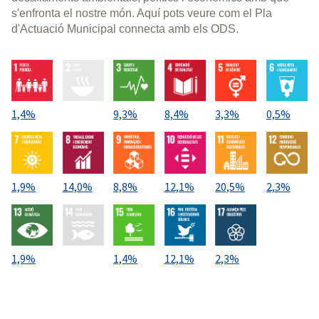
s'enfronta el nostre món. Aquí pots veure com el Pla
d'Actuació Municipal connecta amb els ODS.
1,4%
9,3%
8,4%
3,3%
0,5%
1,9%
14,0%
8,8%
12,1%
20,5%
2,3%
1,9%
1,4%
12,1%
2,3%