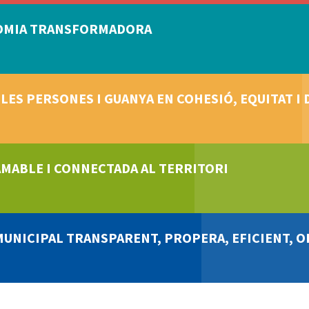
NOMIA TRANSFORMADORA
 LES PERSONES I GUANYA EN COHESIÓ, EQUITAT I
 AMABLE I CONNECTADA AL TERRITORI
MUNICIPAL TRANSPARENT, PROPERA, EFICIENT, 