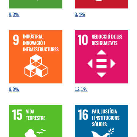
9,3%
8,4%
8,8%
12,1%