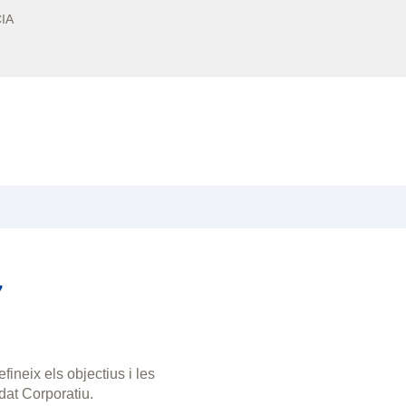
IA
7
ineix els objectius i les
dat Corporatiu.