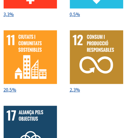
3,3%
0,5%
20,5%
2,3%