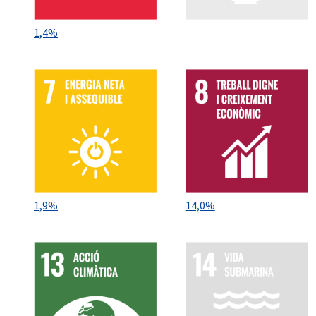
1,4%
1,9%
14,0%