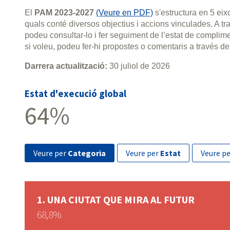
El
PAM 2023-2027
(Veure en PDF)
s'estructura en 5 ei
quals conté diversos objectius i accions vinculades. A 
podeu consultar-lo i fer seguiment de l’estat de compli
si voleu, podeu fer-hi propostes o comentaris a través de
Darrera actualització:
30 juliol de 2026
Estat d'execució global
64%
veure per
Categoria
veure per
Estat
veure p
UNA CIUTAT QUE MIRA AL FUTUR
68,8%